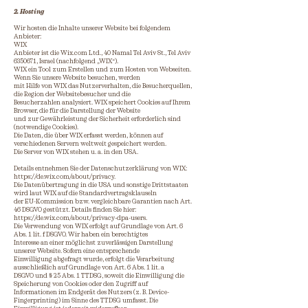
2. Hosting
Wir hosten die Inhalte unserer Website bei folgendem
Anbieter:
WIX
Anbieter ist die Wix.com Ltd., 40 Namal Tel Aviv St., Tel Aviv
6350671, Israel (nachfolgend „WIX“).
WIX ein Tool zum Erstellen und zum Hosten von Webseiten.
Wenn Sie unsere Website besuchen, werden
mit Hilfe von WIX das Nutzerverhalten, die Besucherquellen,
die Region der Websitebesucher und die
Besucherzahlen analysiert. WIX speichert Cookies auf Ihrem
Browser, die für die Darstellung der Website
und zur Gewährleistung der Sicherheit erforderlich sind
(notwendige Cookies).
Die Daten, die über WIX erfasst werden, können auf
verschiedenen Servern weltweit gespeichert werden.
Die Server von WIX stehen u. a. in den USA.
Details entnehmen Sie der Datenschutzerklärung von WIX:
https://de.wix.com/about/privacy.
Die Datenübertragung in die USA und sonstige Drittstaaten
wird laut WIX auf die Standardvertragsklauseln
der EU-Kommission bzw. vergleichbare Garantien nach Art.
46 DSGVO gestützt. Details finden Sie hier:
https://de.wix.com/about/privacy-dpa-users.
Die Verwendung von WIX erfolgt auf Grundlage von Art. 6
Abs. 1 lit. f DSGVO. Wir haben ein berechtigtes
Interesse an einer möglichst zuverlässigen Darstellung
unserer Website. Sofern eine entsprechende
Einwilligung abgefragt wurde, erfolgt die Verarbeitung
ausschließlich auf Grundlage von Art. 6 Abs. 1 lit. a
DSGVO und § 25 Abs. 1 TTDSG, soweit die Einwilligung die
Speicherung von Cookies oder den Zugriff auf
Informationen im Endgerät des Nutzers (z. B. Device-
Fingerprinting) im Sinne des TTDSG umfasst. Die