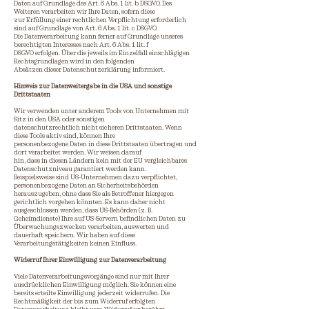
Daten auf Grundlage des Art. 6 Abs. 1 lit. b DSGVO. Des
Weiteren verarbeiten wir Ihre Daten, sofern diese
zur Erfüllung einer rechtlichen Verpflichtung erforderlich
sind auf Grundlage von Art. 6 Abs. 1 lit. c DSGVO.
Die Datenverarbeitung kann ferner auf Grundlage unseres
berechtigten Interesses nach Art. 6 Abs. 1 lit. f
DSGVO erfolgen. Über die jeweils im Einzelfall einschlägigen
Rechtsgrundlagen wird in den folgenden
Absätzen dieser Datenschutzerklärung informiert.
Hinweis zur Datenweitergabe in die USA und sonstige
Drittstaaten
Wir verwenden unter anderem Tools von Unternehmen mit
Sitz in den USA oder sonstigen
datenschutzrechtlich nicht sicheren Drittstaaten. Wenn
diese Tools aktiv sind, können Ihre
personenbezogene Daten in diese Drittstaaten übertragen und
dort verarbeitet werden. Wir weisen darauf
hin, dass in diesen Ländern kein mit der EU vergleichbares
Datenschutzniveau garantiert werden kann.
Beispielsweise sind US-Unternehmen dazu verpflichtet,
personenbezogene Daten an Sicherheitsbehörden
herauszugeben, ohne dass Sie als Betroffener hiergegen
gerichtlich vorgehen könnten. Es kann daher nicht
ausgeschlossen werden, dass US-Behörden (z. B.
Geheimdienste) Ihre auf US-Servern befindlichen Daten zu
Überwachungszwecken verarbeiten, auswerten und
dauerhaft speichern. Wir haben auf diese
Verarbeitungstätigkeiten keinen Einfluss.
Widerruf Ihrer Einwilligung zur Datenverarbeitung
Viele Datenverarbeitungsvorgänge sind nur mit Ihrer
ausdrücklichen Einwilligung möglich. Sie können eine
bereits erteilte Einwilligung jederzeit widerrufen. Die
Rechtmäßigkeit der bis zum Widerruf erfolgten