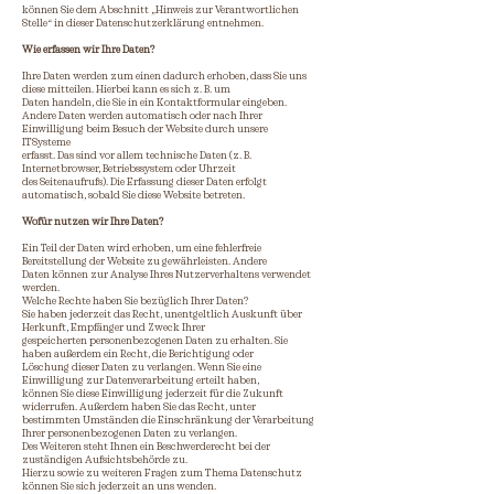
können Sie dem Abschnitt „Hinweis zur Verantwortlichen
Stelle“ in dieser Datenschutzerklärung entnehmen.
Wie erfassen wir Ihre Daten?
Ihre Daten werden zum einen dadurch erhoben, dass Sie uns
diese mitteilen. Hierbei kann es sich z. B. um
Daten handeln, die Sie in ein Kontaktformular eingeben.
Andere Daten werden automatisch oder nach Ihrer
Einwilligung beim Besuch der Website durch unsere
ITSysteme
erfasst. Das sind vor allem technische Daten (z. B.
Internetbrowser, Betriebssystem oder Uhrzeit
des Seitenaufrufs). Die Erfassung dieser Daten erfolgt
automatisch, sobald Sie diese Website betreten.
Wofür nutzen wir Ihre Daten?
Ein Teil der Daten wird erhoben, um eine fehlerfreie
Bereitstellung der Website zu gewährleisten. Andere
Daten können zur Analyse Ihres Nutzerverhaltens verwendet
werden.
Welche Rechte haben Sie bezüglich Ihrer Daten?
Sie haben jederzeit das Recht, unentgeltlich Auskunft über
Herkunft, Empfänger und Zweck Ihrer
gespeicherten personenbezogenen Daten zu erhalten. Sie
haben außerdem ein Recht, die Berichtigung oder
Löschung dieser Daten zu verlangen. Wenn Sie eine
Einwilligung zur Datenverarbeitung erteilt haben,
können Sie diese Einwilligung jederzeit für die Zukunft
widerrufen. Außerdem haben Sie das Recht, unter
bestimmten Umständen die Einschränkung der Verarbeitung
Ihrer personenbezogenen Daten zu verlangen.
Des Weiteren steht Ihnen ein Beschwerderecht bei der
zuständigen Aufsichtsbehörde zu.
Hierzu sowie zu weiteren Fragen zum Thema Datenschutz
können Sie sich jederzeit an uns wenden.