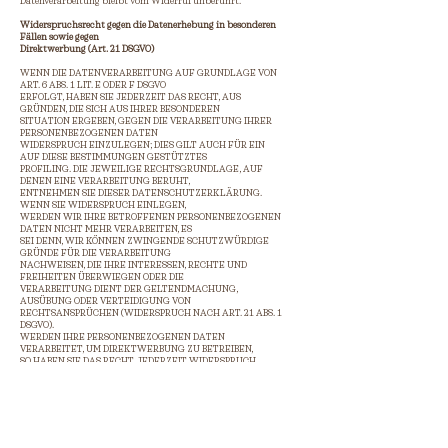
Datenverarbeitung bleibt vom Widerruf unberührt.
Widerspruchsrecht gegen die Datenerhebung in besonderen
Fällen sowie gegen
Direktwerbung (Art. 21 DSGVO)
WENN DIE DATENVERARBEITUNG AUF GRUNDLAGE VON
ART. 6 ABS. 1 LIT. E ODER F DSGVO
ERFOLGT, HABEN SIE JEDERZEIT DAS RECHT, AUS
GRÜNDEN, DIE SICH AUS IHRER BESONDEREN
SITUATION ERGEBEN, GEGEN DIE VERARBEITUNG IHRER
PERSONENBEZOGENEN DATEN
WIDERSPRUCH EINZULEGEN; DIES GILT AUCH FÜR EIN
AUF DIESE BESTIMMUNGEN GESTÜTZTES
PROFILING. DIE JEWEILIGE RECHTSGRUNDLAGE, AUF
DENEN EINE VERARBEITUNG BERUHT,
ENTNEHMEN SIE DIESER DATENSCHUTZERKLÄRUNG.
WENN SIE WIDERSPRUCH EINLEGEN,
WERDEN WIR IHRE BETROFFENEN PERSONENBEZOGENEN
DATEN NICHT MEHR VERARBEITEN, ES
SEI DENN, WIR KÖNNEN ZWINGENDE SCHUTZWÜRDIGE
GRÜNDE FÜR DIE VERARBEITUNG
NACHWEISEN, DIE IHRE INTERESSEN, RECHTE UND
FREIHEITEN ÜBERWIEGEN ODER DIE
VERARBEITUNG DIENT DER GELTENDMACHUNG,
AUSÜBUNG ODER VERTEIDIGUNG VON
RECHTSANSPRÜCHEN (WIDERSPRUCH NACH ART. 21 ABS. 1
DSGVO).
WERDEN IHRE PERSONENBEZOGENEN DATEN
VERARBEITET, UM DIREKTWERBUNG ZU BETREIBEN,
SO HABEN SIE DAS RECHT, JEDERZEIT WIDERSPRUCH
GEGEN DIE VERARBEITUNG SIE
BETREFFENDER PERSONENBEZOGENER DATEN ZUM
ZWECKE DERARTIGER WERBUNG
EINZULEGEN; DIES GILT AUCH FÜR DAS PROFILING,
SOWEIT ES MIT SOLCHER DIREKTWERBUNG IN
VERBINDUNG STEHT. WENN SIE WIDERSPRECHEN,
WERDEN IHRE PERSONENBEZOGENEN DATEN