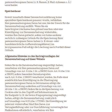
personenbezogenen Daten (z. B. Namen, E-Mail-Adressen o. Ä.)
entscheidet.
Speicherdauer
Soweit innerhalb dieser Datenschutzerklärung keine
speziellere Speicherdauer genannt wurde, verbleiben
Ihre personenbezogenen Daten bei uns, bis der Zweck für die
Datenverarbeitung entfällt. Wenn Sie ein
berechtigtes Löschersuchen geltend machen oder eine
Einwilligung zur Datenverarbeitung widerrufen,
werden Ihre Daten gelöscht, sofern wir keine anderen
rechtlich zulässigen Gründe für die Speicherung Ihrer
personenbezogenen Daten haben (z. B. steuer- oder
handelsrechtliche Aufbewahrungsfristen); im
letztgenannten Fall erfolgt die Löschung nach Fortfall dieser
Gründe.
Allgemeine Hinweise zu den Rechtsgrundlagen der
Datenverarbeitung auf dieser Website
Sofern Sie in die Datenverarbeitung eingewilligt haben,
verarbeiten wir Ihre personenbezogenen Daten auf
Grundlage von Art. 6 Abs. 1 lit. a DSGVO bzw. Art. 9 Abs. 2 lit.
a DSGVO, sofern besondere Datenkategorien
nach Art. 9 Abs. 1 DSGVO verarbeitet werden. Im Falle einer
ausdrücklichen Einwilligung in die Übertragung
personenbezogener Daten in Drittstaaten erfolgt die
Datenverarbeitung außerdem auf Grundlage von Art.
49 Abs. 1 lit. a DSGVO. Sofern Sie in die Speicherung von
Cookies oder in den Zugriff auf Informationen in
Ihr Endgerät (z. B. via Device-Fingerprinting) eingewilligt
haben, erfolgt die Datenverarbeitung zusätzlich
auf Grundlage von § 25 Abs. 1 TTDSG. Die Einwilligung ist
jederzeit widerrufbar. Sind Ihre Daten zur
Vertragserfüllung oder zur Durchführung vorvertraglicher
Maßnahmen erforderlich, verarbeiten wir Ihre