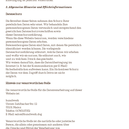
Einwilligung ist jederzeit widerrufbar.
3. Allgemeine Hinweise und Pflichtinformationen
Datenschutz
Die Betreiber dieser Seiten nehmen den Schutz Ihrer
persönlichen Daten sehr ernst. Wir behandeln Ihre
personenbezogenen Daten vertraulich und entsprechend den
gesetzlichen Datenschutzvorschriften sowie
dieser Datenschutzerklärung.
Wenn Sie diese Website benutzen, werden verschiedene
personenbezogene Daten erhoben.
Personenbezogene Daten sind Daten, mit denen Sie persönlich
identifiziert werden können. Die vorliegende
Datenschutzerklärung erläutert, welche Daten wir erheben
und wofür wir sie nutzen. Sie erläutert auch, wie
und zu welchem Zweck das geschieht.
Wir weisen darauf hin, dass die Datenübertragung im
Internet (z. B. bei der Kommunikation per E-Mail)
Sicherheitslücken aufweisen kann. Ein lückenloser Schutz
der Daten vor dem Zugriff durch Dritte ist nicht
möglich.
Hinweis zur verantwortlichen Stelle
Die verantwortliche Stelle für die Datenverarbeitung auf dieser
Website ist:
hundwerk
Untere Zahlbacher Str. 12
55131 Mainz
Telefon: 01785137352
E-Mail: salon@hundwerk.dog
Verantwortliche Stelle ist die natürliche oder juristische
Person, die allein oder gemeinsam mit anderen über
die Zwecke und Mittel der Verarbeitung von